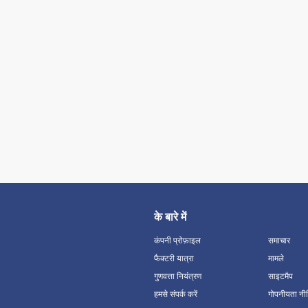
के बारे में
कंपनी प्रोफ़ाइल
समाचार
फैक्टरी यात्रा
मामले
गुणवत्ता नियंत्रण
साइटमैप
हमसे संपर्क करें
गोपनीयता नी