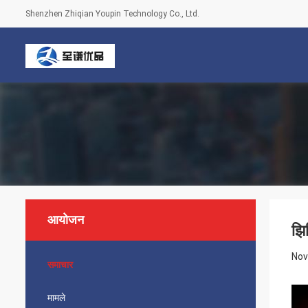
Shenzhen Zhiqian Youpin Technology Co., Ltd.
आयोजन
झि
Nov
समाचार
मामले