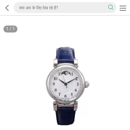
1
/
1