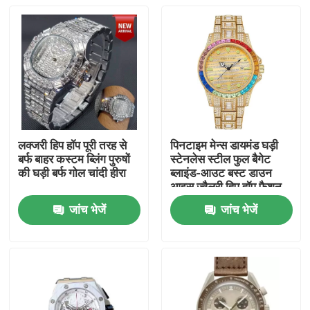
लक्जरी हिप हॉप पूरी तरह से
पिनटाइम मेन्स डायमंड घड़ी
बर्फ बाहर कस्टम ब्लिंग पुरुषों
स्टेनलेस स्टील फुल बैगेट
की घड़ी बर्फ गोल चांदी हीरा
ब्लाइंड-आउट बस्ट डाउन
आइस ज्वैलरी हिप हॉप फैशन
बिजनेस वाट
जांच भेजें
जांच भेजें
घर
उत्पाद
वीडियो