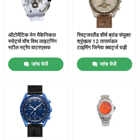
हमारे बारे में
ऑटोमैटिक मेन मैकेनिकल
स्विट्जरलैंड शीर्ष ब्रांड संयुक्त
कारखाने का दौरा
स्पोर्ट्स वॉच विथ लाइटनिंग
श्रृंखला 12 तारामंडल
स्टील स्ट्रैप वाटरप्रूफ
टाइमिंग जिनेवा क्वार्ट्ज घड़ी
गुणवत्ता नियंत्रण
जांच भेजें
जांच भेजें
हमसे संपर्क करें
उद्धरण मांगें
यांत्रिक कलाई घड़ी
पुरुष क्वार्टज़ कलाई घड़ी