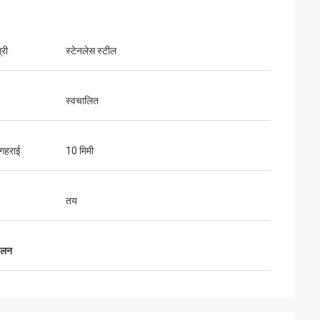
्री
स्टेनलेस स्टील
स्वचालित
 गहराई
10 मिमी
तय
दोलन