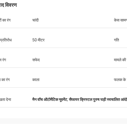
पाद विवरण
रों का रंग
चांदी
केस सामग
 प्रतिरोध
50 मीटर
गति
 रंग
सफेद
मामले की
ा का रंग
काला
फलक के
ुखता देना
मैन वॉच ऑटोमैटिक मूवमेंट
,
सैफायर क्रिस्टल पुरुष घड़ी स्वचालित आं