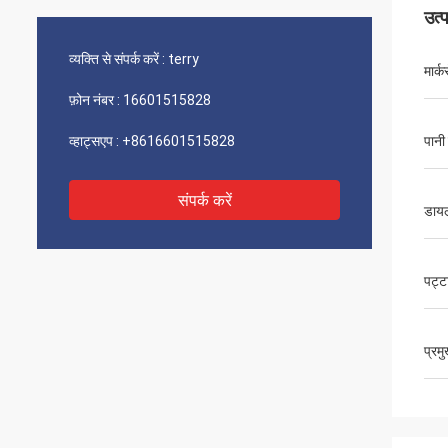
उत्
व्यक्ति से संपर्क करें :
terry
मार्क
फ़ोन नंबर :
16601515828
व्हाट्सएप :
+8616601515828
पानी
संपर्क करें
डायल
पट्ट
प्रम