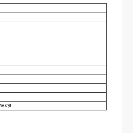
लित घड़ी