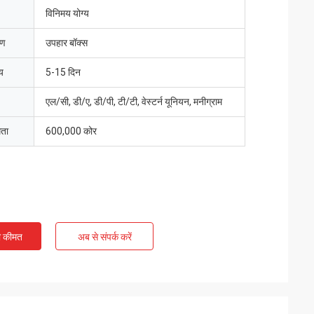
विनिमय योग्य
रण
उपहार बॉक्स
य
5-15 दिन
एल/सी, डी/ए, डी/पी, टी/टी, वेस्टर्न यूनियन, मनीग्राम
मता
600,000 कोर
ी कीमत
अब से संपर्क करें